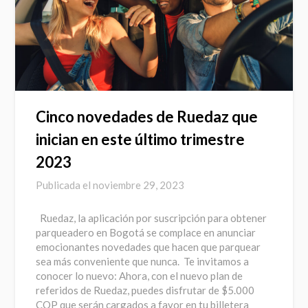
Cinco novedades de Ruedaz que
inician en este último trimestre
2023
Publicada el
noviembre 29, 2023
Ruedaz, la aplicación por suscripción para obtener
parqueadero en Bogotá se complace en anunciar
emocionantes novedades que hacen que parquear
sea más conveniente que nunca. Te invitamos a
conocer lo nuevo: Ahora, con el nuevo plan de
referidos de Ruedaz, puedes disfrutar de $5.000
COP que serán cargados a favor en tu billetera