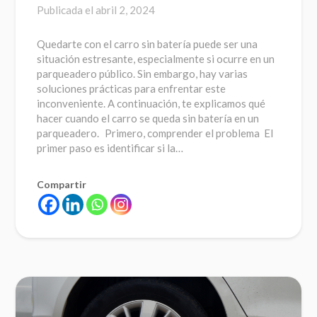
Publicada el
abril 2, 2024
Quedarte con el carro sin batería puede ser una
situación estresante, especialmente si ocurre en un
parqueadero público. Sin embargo, hay varias
soluciones prácticas para enfrentar este
inconveniente. A continuación, te explicamos qué
hacer cuando el carro se queda sin batería en un
parqueadero. Primero, comprender el problema El
primer paso es identificar si la…
Compartir