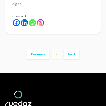
digital;…
Compartir
Previous
2
Next